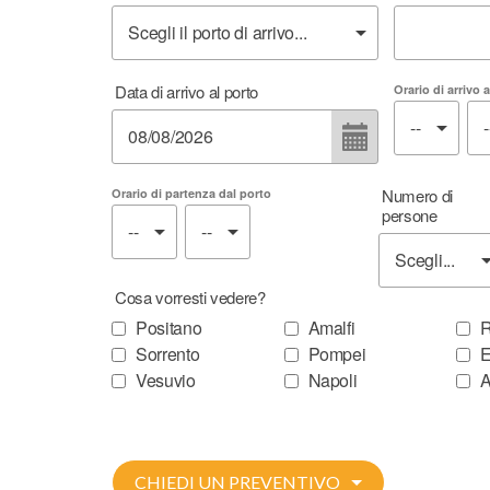
Città
Nazione
Data di arrivo al porto
Orario di arrivo 
Email
Telefono
(opz
Numero di
Orario di partenza dal porto
persone
Messaggio
(opzionale)
Cosa vorresti vedere?
Positano
Amalfi
R
Sorrento
Pompei
E
Accetto i termini della privacy policy
Vesuvio
Napoli
A
CHIEDI UN PREVENTIVO
CHIEDI UN PREVENTIVO