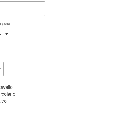
al porto
ionale)
avello
rcolano
ltro