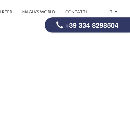
ARTER
MAGIA'S WORLD
CONTATTI
IT
+39 334 8298504