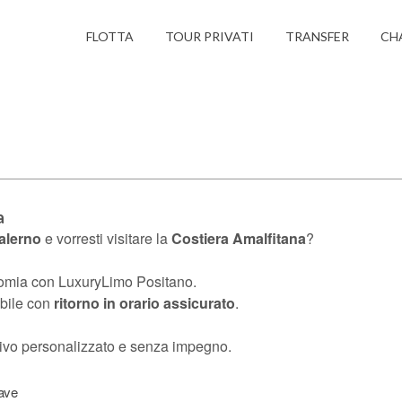
FLOTTA
TOUR PRIVATI
TRANSFER
CH
a
Salerno
e vorresti visitare la
Costiera Amalfitana
?
nomia con LuxuryLimo Positano.
abile con
ritorno in orario assicurato
.
entivo personalizzato e senza impegno.
ave