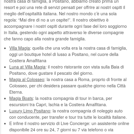
nostra casa di famiglia, a Positano, abbiamo creato prima un
resort e poi una rete di servizi pensati per offrire ai nostri ospiti il
meglio dell’ospitalità italiana. Nel nostro mondo c’è una sola
regola: “Mai dire di no a un ospite!”. Il nostro obiettivo è
accompagnare i nostri ospiti durante ogni fase del loro soggiorno
in Italia, gestendo ogni aspetto attraverso le diverse compagnie
che fanno capo alla nostra grande famiglia.
Villa Magia
: quella che una volta era la nostra casa di famiglia,
oggi un boutique hotel di lusso a Positano, nel cuore della
Costiera Amalfitana
Luna at Villa Magia
: il nostro ristorante con vista sulla Baia di
Positano, dove gustare il pescato del giorno.
Magia al Colosseo
: la nostra casa a Roma, proprio di fronte al
Colosseo, per chi desidera passare qualche giorno nella Città
Eterna.
Magia Boats
: la nostra compagnia di tour in barca, per
escursioni tra Capri, Ischia e la Costiera Amalfitana.
Luxury Limo Positano
: la nostra compagnia di noleggio auto
con conducente, per transfer e tour tra tutte le località italiane.
E infine il nostro
servizio di Live Concierge
: un assistente online
disponibile 24 ore su 24, 7 giorni su 7 via telefono o via